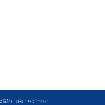
资源部） 邮箱： kef@rmmi.cn